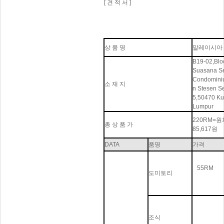
[
견 적 서 ]
상 품 명
말레이시아 
B19-02,Blo
Suasana Se
Condomini
소 재 지
n Stesen Se
5,50470 Ku
Lumpur
220RM=
총 상 품 가
85,617원
DATA
품명
가격
55RM
도미토리
조식