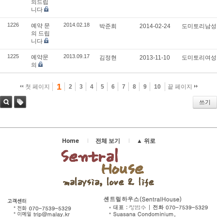
의드립
니다
1226
2014.02.18
예약 문
박준희
2014-02-24
도미토리남
의 드립
니다
1225
2013.09.17
예약문
김정현
2013-11-10
도미토리여
의
1
첫 페이지
2
3
4
5
6
7
8
9
10
끝 페이지
쓰기
검색
태그
Home
전체 보기
▲ 위로