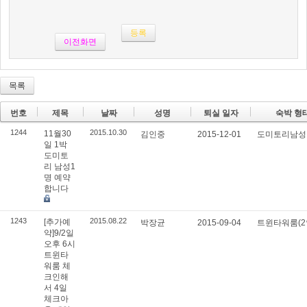
이전화면
목록
번호
제목
날짜
성명
퇴실 일자
숙박 형
1244
2015.10.30
11월30
김인중
2015-12-01
도미토리남
일 1박
도미토
리 남성1
명 예약
합니다
1243
2015.08.22
[추가예
박장균
2015-09-04
트윈타워룸(2
약]9/2일
오후 6시
트윈타
워룸 체
크인해
서 4일
체크아