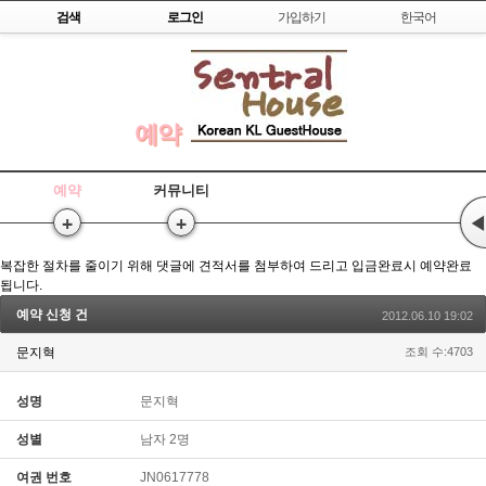
Skip to content
검색
로그인
가입하기
한국어
예약
예약
커뮤니티
+
+
◀
복잡한 절차를 줄이기 위해 댓글에 견적서를 첨부하여 드리고 입금완료시 예약완료
됩니다.
예약 신청 건
2012.06.10 19:02
문지혁
조회 수:4703
성명
문지혁
성별
남자 2명
여권 번호
JN0617778