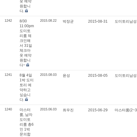
웃 예약
원합니
다.
1242
2015.08.22
8/30
박장균
2015-08-31
도미토리남
11:00pm
도미토
리룸 체
크인해
서 31일
체크아
웃 예약
원합니
다~
1241
2015.08.03
8월 4일
윤성
2015-08-05
도미토리남
1박 도미
토리 예
약하고
싶습니
다.
1240
2015.06.03
마스터
최우진
2015-06-29
마스터룸(2~
룸, 남자
도미토
리룸 총6
인 1박
문의합