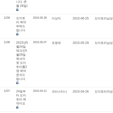
니다. (6
월 28일)
1239
2015.05.28
도미토
이상익
2015-06-25
도미토리남
리 예약
부탁드
립니다
1238
2015.05.07
2015년5
조명제
2015-05-29
도미토리남
월24일
체크인5
월29일
체크아
웃 도미
토리룸2
명 예약
문의드
립니다
1237
2015.04.21
24일부
크리스티나
2015-04-26
도미토리여
터 도미
토리 예
약이요