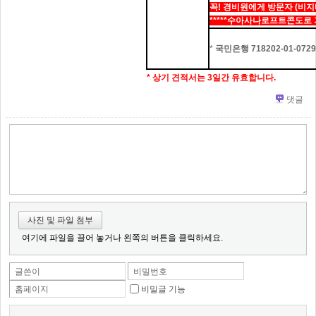
꼭! 경비원에게 방문자 (비지
*****수아사나로프트콘도로 
*
국민은행 718202-01-0729
* 상기 견적서는 3
일간 유효합니다.
댓글
사진 및 파일 첨부
여기에 파일을 끌어 놓거나 왼쪽의 버튼을 클릭하세요.
글쓴이
비밀번호
비밀글 기능
홈페이지