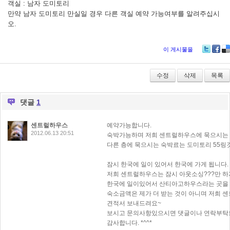
객실 : 남자 도미토리
만약 남자 도미토리 만실일 경우 다른 객실 예약 가능여부를 알려주십시
오.
이 게시물을
Twitter
Faceb
De
수정
삭제
목록
댓글
1
센트럴하우스
예약가능합니다.
2012.06.13 20:51
숙박가능하며 저희 센트럴하우스에 묵으시는 건
다른 층에 묵으시는 숙박료는 도미토리 55링
잠시 한국에 일이 있어서 한국에 가게 됩니다.
저희 센트럴하우스는 잠시 아웃소싱???만 하게
한국에 일이있어서 산티아고하우스라는 곳을
숙소금액은 제가 더 받는 것이 아니며 저희 센
견적서 보내드려요~
보시고 문의사항있으시면 댓글이나 연락부탁
감사합니다. *^^*