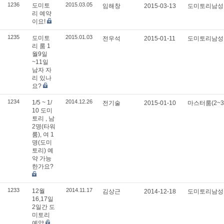
1236
2015.03.05
도미토
임해창
2015-03-13
도미토리남
리 예약
이요!
1235
2015.01.03
도미토
전우석
2015-01-11
도미토리남
리 룸 1
월9일
~11일
남자 자
리 있나
요?
1234
2014.12.26
1/5 ~ 1/
전기술
2015-01-10
마스터룸(2~
10 도미
토리 , 남
2명(타워
룸), 여 1
명(도미
토리) 예
약 가능
한가요?
1233
2014.11.17
12월
김상근
2014-12-18
도미토리남
16,17일
2일간 도
미토리
예약