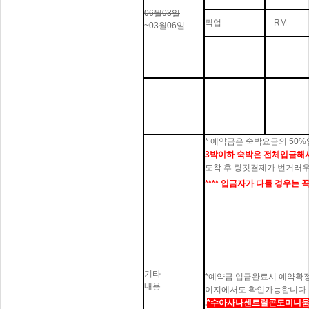
06월03일
픽업
RM
~03월06일
* 예약금은 숙박요금의 50
3
박이하 숙박은 전체입금해서
도착 후 링깃결제가 번거러
**** 입금자가 다를 경우는
기타
*예약금 입금완료시 예약확
내용
이지에서도 확인가능합니다.
.
*수아사나센트럴콘도미니움 블