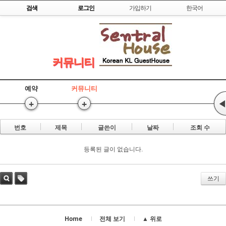
Skip to content
검색
로그인
가입하기
한국어
커뮤니티
예약
커뮤니티
+
+
◀
번호
제목
글쓴이
날짜
조회 수
등록된 글이 없습니다.
쓰기
검색
태그
Home
전체 보기
▲ 위로