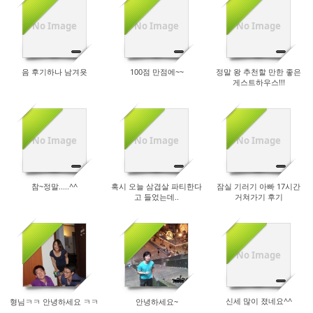
No Image
No Image
No Image
23847
27446
38532
음 후기하나 남겨욧
100점 만점에~~
정말 왕 추천할 만한 좋은
게스트하우스!!!
No Image
No Image
No Image
24384
28179
34311
참~정말.....^^
혹시 오늘 삼겹살 파티한다
잠실 기러기 아빠 17시간
고 들었는데..
거쳐가기 후기
No Image
47747
28297
27084
신세 많이 졌네요^^
형님ㅋㅋ 안녕하세요 ㅋㅋ
안녕하세요~