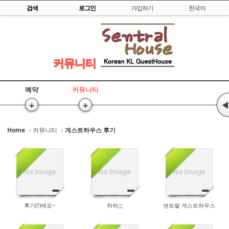
Skip to content
검색
로그인
가입하기
한국어
Sketchbook5, 스케치북5
커뮤니티
예약
커뮤니티
Sketchbook5, 스케치북5
+
+
◀
Home
커뮤니티
게스트하우스 후기
No Image
No Image
No Image
25286
25834
25340
후기(?)에요~
하하;;;
센트럴 게스트하우스