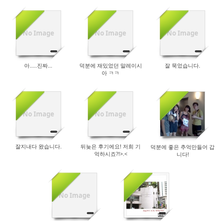
No Image
No Image
No Image
29129
30256
29386
아.....진짜...
덕분에 재밌었던 말레이시
잘 묵었습니다.
아 ㅋㅋ
No Image
No Image
30043
29753
31038
잘지내다 왔습니다.
뒤늦은 후기에요! 저희 기
덕분에 좋은 추억만들어 갑
억하시죠?!>.<
니다!
No Image
30452
31249