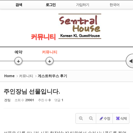
Skip to content
검색
로그인
가입하기
한국어
Sketchbook5, 스케치북5
커뮤니티
예약
커뮤니티
Sketchbook5, 스케치북5
+
+
◀
Home
커뮤니티
게스트하우스 후기
주인장님 선물입니다.
겐팅
조회 수
29901
추천 수
0
댓글
1
수정
삭제
선물은 다름 아니라 사진 한장^^; KL타워에서 수리사나콘도를 찍었