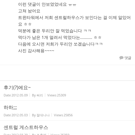
이런 댓글이 안보였었네요 ㅠㅠ
고쳐 놨어요
트윈타워에서 저희 센트럴하우스가 보인다는 걸 이제 알았어
요 ㅎㅎ
덕분에 좋은 두리안 잘 먹었습니다 ㅋㅋ
먹다가 남은 1개 얼려서 먹었다는.......... ㅎㅎ
다음에 오시면 저희가 두리안 쏘겠습니다ㅋㅋ
사진 감사해용~~~~
댓글
후기(?)에요~
Date
2012.05.09
By
써리
Views
25309
하하;;;
Date
2012.05.03
By
절대나나
Views
25856
센트럴 게스트하우스
Date
2012.03.29
By
조흥제
Views
25359