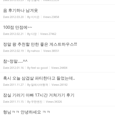
음 후기하나 남겨욧
Date
2012.03.20
By
이지은
Views
23858
100점 만점에~~
Date
2012.02.21
By
다깡
Views
27462
정말 왕 추천할 만한 좋은 게스트하우스!!!
Date
2012.02.19
By
nahoo
Views
38551
참~정말.....^^
Date
2012.01.16
By
feel so good
Views
24404
혹시 오늘 삼겹살 파티한다고 들었는데..
Date
2011.11.27
By
말레샤여행객
Views
28192
잠실 기러기 아빠 17시간 거쳐가기 후기
Date
2011.11.15
By
무한엔진
Views
34326
형님ㅋㅋ 안녕하세요 ㅋㅋ