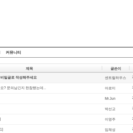
Skip to content
커뮤니티
제목
글쓴이
 비밀글로 작성해주세요
센트럴하우스
? 문의남긴지 한참됐는데...
아로미
Mr.Jun
박선교
]
이영주
[1]
임채성