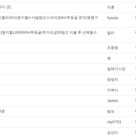
다.
[1]
지훈
부깃멜라와티(몽키힐)+샤알람모스크야경&바투동굴 문의(동행구
hyunju
),/////////////바투동굴(추가요금50링깃 지불 후 선택할수
말리
조용범
형
말레이시앙
방랑자
지백이
James
관광
람보
cky0703
공선미