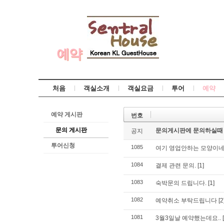
예약
처음
객실소개
객실요금
투어
예약
예약 게시판
번호
문의 게시판
문의게시판에 문의하실때
공지
투어신청
1085
여기 영업안하는 모양이네요
1084
결제 관련 문의.
[1]
1083
숙박문의 드립니다.
[1]
1082
예약취소 부탁드립니다
[2
1081
3월3일날 예약했는데요..