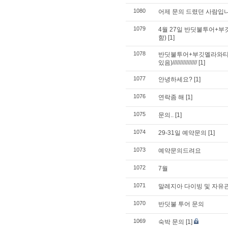
1080
어제 문의 드렸던 사람입니
1079
4월 27일 반딧불투어+
함)
[1]
1078
반딧불투어+부깃멜라와티(몽키힐
있음)////////////////
[1]
1077
안녕하세요?
[1]
1076
연락좀 해
[1]
1075
문의..
[1]
1074
29-31일 예약문의
[1]
1073
예약문의드려요
1072
7월
1071
말레지아 다이빙 및 자유
1070
반딧불 투어 문의
1069
숙박 문의
[1]