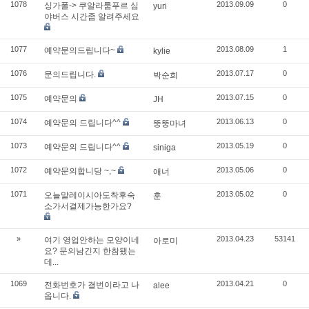
1078
2013.09.09
0
싱가폴-> 쿠알라룸푸르 심
yuri
야버스 시간좀 알려주세요
1077
2013.08.09
1
예약문의드립니다~
kylie
1076
2013.07.17
0
문의드립니다.
박순희
1075
2013.07.15
0
예약문의
JH
1074
2013.06.13
0
예약문의 드립니다^^
뚱뚱마녀
1073
2013.05.19
0
예약문의 드립니다^^
siniga
1072
2013.05.06
0
예약문의합니당 ~,~
애너
1071
2013.05.02
0
오늘말레이시아도착후숙
훈
소가서결제가능한가요?
»
2013.04.23
53141
여기 영업안하는 모양이네
아로미
요? 문의남긴지 한참됐는
데...
1069
2013.04.21
0
전화번호가 결번이라고 나
alee
옵니다.