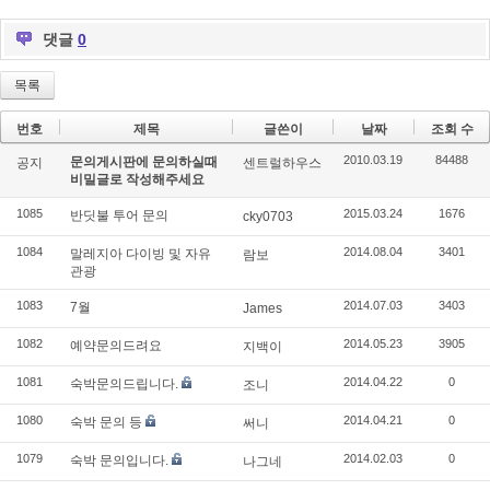
댓글
0
목록
번호
제목
글쓴이
날짜
조회 수
2010.03.19
84488
문의게시판에 문의하실때
공지
센트럴하우스
비밀글로 작성해주세요
1085
2015.03.24
1676
반딧불 투어 문의
cky0703
1084
2014.08.04
3401
말레지아 다이빙 및 자유
람보
관광
1083
2014.07.03
3403
7월
James
1082
2014.05.23
3905
예약문의드려요
지백이
1081
2014.04.22
0
숙박문의드립니다.
조니
1080
2014.04.21
0
숙박 문의 등
써니
1079
2014.02.03
0
숙박 문의입니다.
나그네