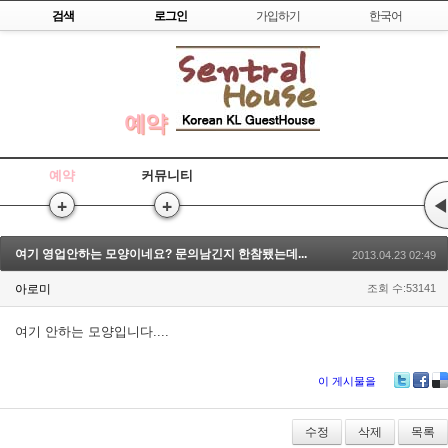
Skip to content
검색
로그인
가입하기
한국어
예약
예약
커뮤니티
+
+
◀
여기 영업안하는 모양이네요? 문의남긴지 한참됐는데...
2013.04.23 02:49
아로미
조회 수:53141
여기 안하는 모양입니다....
이 게시물을
Twitter
Faceb
De
수정
삭제
목록